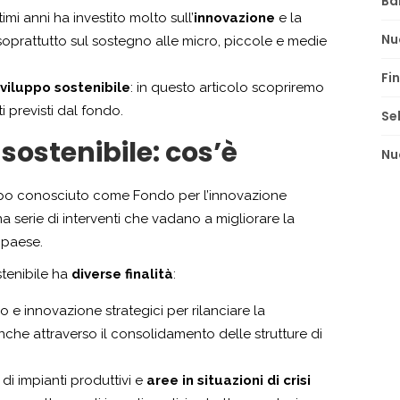
Ba
mi anni ha investito molto sull’
innovazione
e la
Nu
soprattutto sul sostegno alle micro, piccole e medie
Fi
viluppo sostenibile
: in questo articolo scopriremo
i previsti dal fondo.
Se
sostenibile: cos’è
Nu
po conosciuto come Fondo per l’innovazione
una serie di interventi che vadano a migliorare la
 paese.
stenibile ha
diverse finalità
:
po e innovazione strategici per rilanciare la
anche attraverso il consolidamento delle strutture di
o di impianti produttivi e
aree in situazioni di crisi