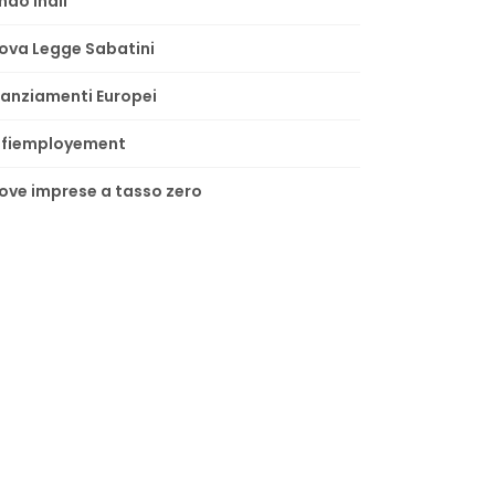
ndo Inail
ova Legge Sabatini
nanziamenti Europei
lfiemployement
ove imprese a tasso zero