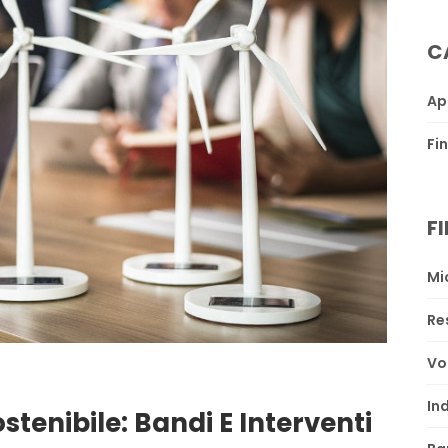
C
Ap
Fi
F
Mi
Re
Vo
In
stenibile: Bandi E Interventi