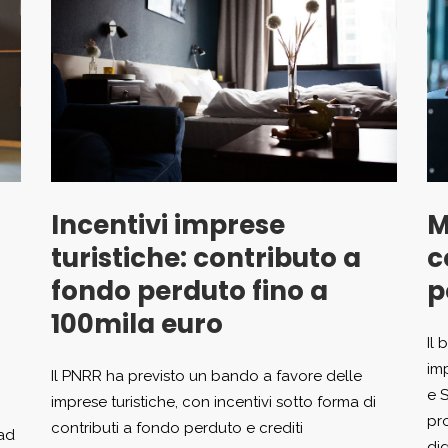
Incentivi imprese
M
turistiche: contributo a
c
fondo perduto fino a
p
100mila euro
Il
im
Il PNRR ha previsto un bando a favore delle
e 
imprese turistiche, con incentivi sotto forma di
pr
contributi a fondo perduto e crediti
 ad
dig