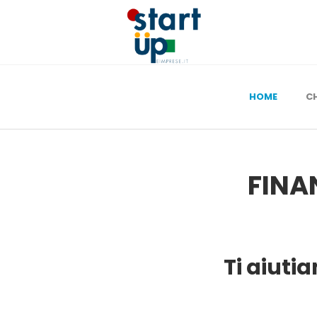
HOME
C
FINA
Ti aiuti