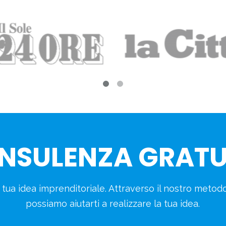
NSULENZA GRATU
a tua idea imprenditoriale. Attraverso il nostro meto
possiamo aiutarti a realizzare la tua idea.