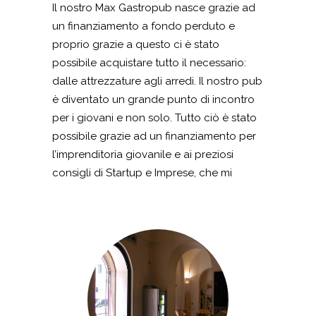
Il nostro Max Gastropub nasce grazie ad
un finanziamento a fondo perduto e
proprio grazie a questo ci è stato
possibile acquistare tutto il necessario:
dalle attrezzature agli arredi. Il nostro pub
è diventato un grande punto di incontro
per i giovani e non solo. Tutto ciò è stato
possibile grazie ad un finanziamento per
l’imprenditoria giovanile e ai preziosi
consigli di Startup e Imprese, che mi
hanno indirizzato senza indugi verso la
strada poi rivelatasi la più opportuna. Ad
oggi il nostro Pub ci ha dato e continua a
darci molte soddisfazioni, continuiamo a
gestirlo al meglio e con grande orgoglio.