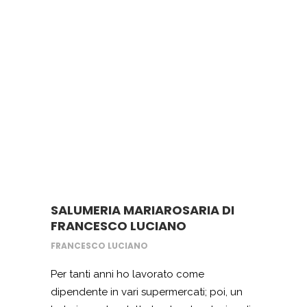
ad accedere ad un finanziamento a
fondo perduto nazionale per
l’imprenditoria giovanile e finalmente
sono riuscita ad acquistare tutte le
attrezzatura e gli arredi. Oggi continuo la
mia attività a Castel San Giorgio e sono
molto orgogliosa di quello che sono
riuscita ad ottenere e soprattutto molto
grata a Startup e Imprese per aver
accolto le mie proposte ed avermi
indirizzata verso la giusta soluzione.
SALUMERIA MARIAROSARIA DI
FRANCESCO LUCIANO
FRANCESCO LUCIANO
Per tanti anni ho lavorato come
dipendente in vari supermercati; poi, un