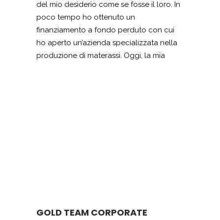
del mio desiderio come se fosse il loro. In
poco tempo ho ottenuto un
finanziamento a fondo perduto con cui
ho aperto un’azienda specializzata nella
produzione di materassi. Oggi, la mia
azienda Mavi sas si trova ad Ottaviano e
al momento è una delle realtà più
produttive di questa zona. Sono felice e
soddisfatta di questa collaborazione e
invito davvero tutti coloro che ne hanno
bisogno ad affidarsi a questo studio.
GOLD TEAM CORPORATE