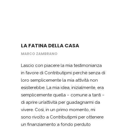
di vendita al dettaglio e all’ingrosso per
bar/ristoranti. Sono più che soddisfatto di
questa collaborazione, anche perchè mi
ha permesso di avviare una vera e propria
svolta a livello imprenditoriale a cui non
avrei potuto aspirare contando solo sulle
LA FATINA DELLA CASA
mie forze. Quindi, grazie davvero.
MARCO ZAMBRANO
Lascio con piacere la mia testimonianza
in favore di Contributipmi perchè senza di
loro semplicemente la mia attività non
esisterebbe. La mia idea, inizialmente, era
semplicemente quella – comune a tanti –
di aprire un’attività per guadagnarmi da
vivere. Così, in un primo momento, mi
sono rivolto a Contributipmi per ottenere
un finanziamento a fondo perduto