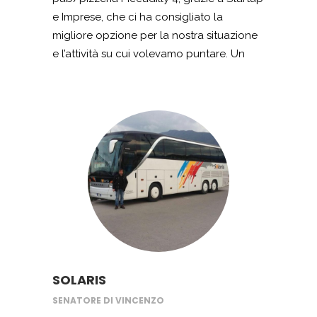
e Imprese, che ci ha consigliato la
migliore opzione per la nostra situazione
e l’attività su cui volevamo puntare. Un
finanziamento a fondo perduto nazionale
per l’imprenditoria giovanile, ci ha
permesso di acquistare tutte le
attrezzature e gli arredamenti per il nostro
pub a Quarto. Oggi gestiamo il locale con
grande orgoglio e passione e
continuiamo a ringraziare Contrbuti Pmi
per il loro grande aiuto e la loro
professionalità.
SOLARIS
SENATORE DI VINCENZO