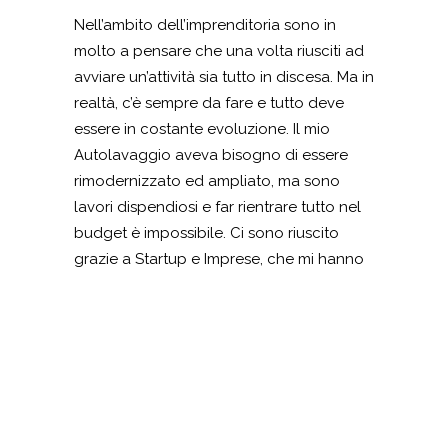
Nell’ambito dell’imprenditoria sono in
molto a pensare che una volta riusciti ad
avviare un’attività sia tutto in discesa. Ma in
realtà, c’è sempre da fare e tutto deve
essere in costante evoluzione. Il mio
Autolavaggio aveva bisogno di essere
rimodernizzato ed ampliato, ma sono
lavori dispendiosi e far rientrare tutto nel
budget è impossibile. Ci sono riuscito
grazie a Startup e Imprese, che mi hanno
consigliato di partecipare ad un bando
regionale a tasso zero per ampliare la mia
attività e rimodernizzare il mio
Autolavaggio. Adesso continuo a gestirlo,
in quel luogo che è diventato una piccola
casa a Castel San Giorgio e sono molto
grato per l’aiuto che mi è stato dato.