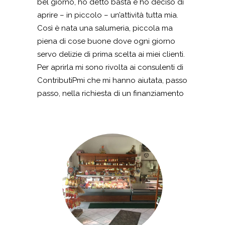
bel giorno, ho detto basta e ho deciso di
aprire – in piccolo – un’attività tutta mia.
Così è nata una salumeria, piccola ma
piena di cose buone dove ogni giorno
servo delizie di prima scelta ai miei clienti.
Per aprirla mi sono rivolta ai consulenti di
ContributiPmi che mi hanno aiutata, passo
passo, nella richiesta di un finanziamento
a fondo perduto. Un’attività richiede
sempre impegno, dedizione e passione
ma devo dire che senza questo
contributo’ non ce l’avrei mai fatta.