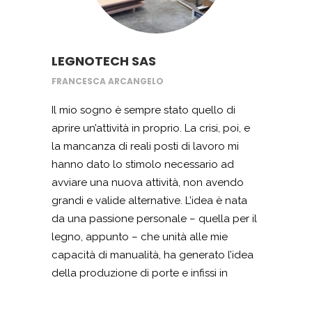
delle nostre specialità; da Donna Sofi la
parola d’ordine è qualità e freschezza dei
prodotti. Tutto il resto, lo facciamo con
semplicità e passione. Abbiamo anche un
LEGNOTECH SAS
sito web dobe è possibile sbirciare un po’
FRANCESCA ARCANGELO
sul nostro conto: osteriadonnasofi.it. Per il
resto, è tutto merito di Contributipmi.
Il mio sogno è sempre stato quello di
Grazie,
aprire un’attività in proprio. La crisi, poi, e
la mancanza di reali posti di lavoro mi
hanno dato lo stimolo necessario ad
avviare una nuova attività, non avendo
grandi e valide alternative. L’idea è nata
da una passione personale – quella per il
legno, appunto – che unità alle mie
capacità di manualità, ha generato l’idea
della produzione di porte e infissi in
legno. Soldi per aprire l’azienda non ne
avevo, e anche i risparmi da investire