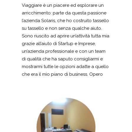
Viaggiare è un piacere ed esplorare un
arricchimento: parte da questa passione
l’azienda Solaris, che ho costruito tassello
su tassello e non senza qualche aiuto.
Sono riuscito ad aprire un’attività tutta mia
grazie all’aiuto di Startup e Imprese,
un’azienda professionale e con un team
di qualità che ha saputo consigliarmi e
mostrarmi tutte le opzioni adatte a quello
che era il mio piano di business. Opero
nel settore del trasporto turistico e grazie
a Startup e Imprese e ad un
finanziamento a fondo perduto nazionale
per l’imprenditoria giovanile, sono riuscito
ad acquistare 2 pullman e l’arredamento
per il mio ufficio di Cava dei Tirreni. Io e i
miei soci gestiamo la nostra attività di