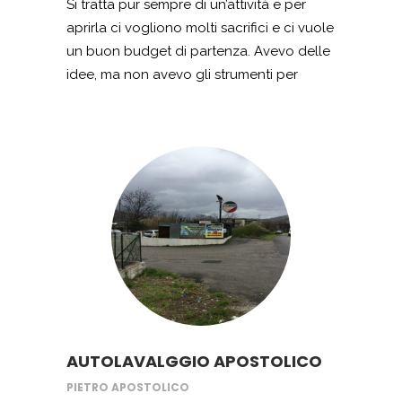
Si tratta pur sempre di un’attività e per
aprirla ci vogliono molti sacrifici e ci vuole
un buon budget di partenza. Avevo delle
idee, ma non avevo gli strumenti per
realizzarli. Ci ha pensato Startup e
Imprese a consigliarmi di partecipare ad
un bando e adesso ho aperto la mia
attività. Tutto grazie ad un finanziamento
nazionale a fondo perduto, grazie al
quale sono riuscito ad acquistare gli
arredi e lanciare la mia piccola grande
attività. Sono molto orgoglioso per quello
che sono riuscito a costruire, ma ammetto
che senza quell’aiuto iniziale non avrei
mai potuto mettere in pratica i miei piani.
AUTOLAVALGGIO APOSTOLICO
PIETRO APOSTOLICO