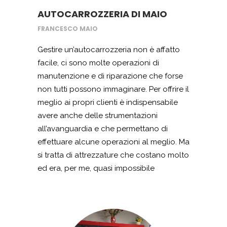
ancor di più la mia piccola dimora sicura.
AUTOCARROZZERIA DI MAIO
FRANCESCO MAIO
Gestire un’autocarrozzeria non è affatto
facile, ci sono molte operazioni di
manutenzione e di riparazione che forse
non tutti possono immaginare. Per offrire il
meglio ai propri clienti è indispensabile
avere anche delle strumentazioni
all’avanguardia e che permettano di
effettuare alcune operazioni al meglio. Ma
si tratta di attrezzature che costano molto
ed era, per me, quasi impossibile
acquistarle. Ma il desiderio di dare ai
clienti i migliori servizi mi ha spinto a
contattare Startup e Imprese. Si è rilevata
la migliore scelta che potessi fare. Grazie