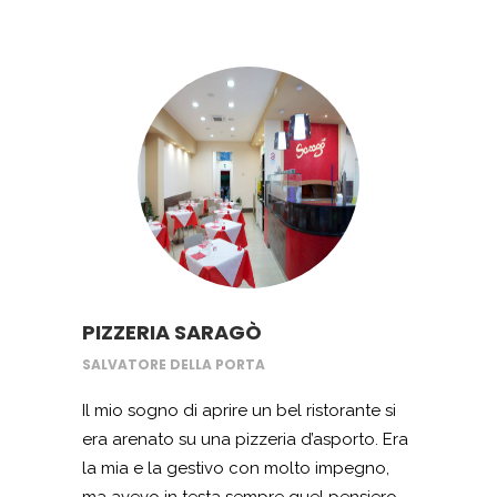
finanziamento a fondo perduto nazionale
per l’imprenditoria giovanile, che ci ha
permesso di acquistare tutte le
attrezzature e i macchinari necessari per
la ristrutturazione di appartamenti. La
consulenza ed i consigli degli esperti di
Startup e Imprese sono stati preziosi per
noi e per la nostra attività, che
continuiamo a gestire oggi con grande
passione e dedizione, come la nostra
famiglia ci ha insegnato.
PIZZERIA SARAGÒ
SALVATORE DELLA PORTA
Il mio sogno di aprire un bel ristorante si
era arenato su una pizzeria d’asporto. Era
la mia e la gestivo con molto impegno,