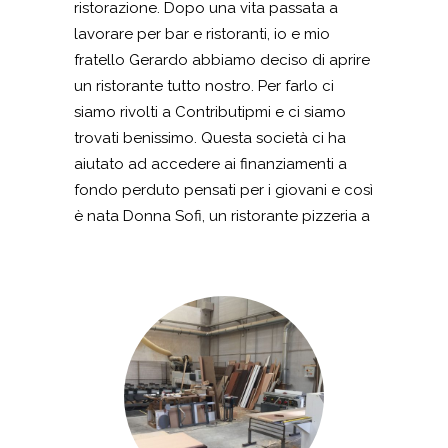
ristorazione. Dopo una vita passata a
detergente che realmente gli occorre.
lavorare per bar e ristoranti, io e mio
Che dire? Io vi consiglio quantomeno di
fratello Gerardo abbiamo deciso di aprire
domandare se avete l’idea di aprire
un ristorante tutto nostro. Per farlo ci
un’impresa o di comprare nuovi
siamo rivolti a Contributipmi e ci siamo
macchinari e non sapete come fare. Un
trovati benissimo. Questa società ci ha
saluto,
aiutato ad accedere ai finanziamenti a
fondo perduto pensati per i giovani e così
è nata Donna Sofi, un ristorante pizzeria a
Castel San Giorgio. Oggi siamo
semplicemente felici e innamorati del
nostro lavoro e – seppur pur tra non
poche difficoltà – portiamo avanti la
nostra passione in questo bel locale dove
serviamo ai clienti piatti tipici legati ai
sapori del nostro territorio. Pomodori,
mozzarelle, olio e salumi solo solo alcune