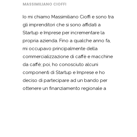
MASSIMILIANO CIOFFI
Io mi chiamo Massimiliano Cioffi e sono tra
gli imprenditori che si sono affidati a
Startup e Imprese per incrementare la
propria azienda. Fino a qualche anno fa,
mi occupavo principalmente della
commercializzazione di caffè e macchine
da caffè; poi, ho conosciuto alcuni
componenti di Startup e Imprese e ho
deciso di partecipare ad un bando per
ottenere un finanziamento regionale a
tasso zero. Grazie a questi fondi, ho
potuto acquistare nuovi macchinari e
attrezzature di ultima tecnologia che mi
hanno consentito di trasformare una
semplice commercializzazione di caffè in
una vera e propria torrefazione con tanto