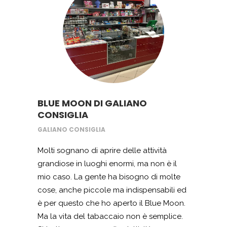
al loro intervento adesso dispongo di
un’attrezzatura altamente tecnologica
che mi permette di fare riparazioni
complesse rispetto ad auto incidentate
che prima mi era impossibile fare. Tutto
ciò grazie alla partecipazione ad un
bando regionale per l’artigianato e grazie
a Startup e Imprese che mi ha consigliato
BLUE MOON DI GALIANO
la strada giusta da percorrere.
CONSIGLIA
GALIANO CONSIGLIA
Molti sognano di aprire delle attività
grandiose in luoghi enormi, ma non è il
mio caso. La gente ha bisogno di molte
cose, anche piccole ma indispensabili ed
è per questo che ho aperto il Blue Moon.
Ma la vita del tabaccaio non è semplice.