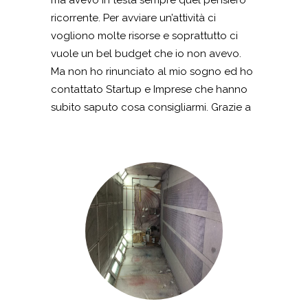
ma avevo in testa sempre quel pensiero
ricorrente. Per avviare un’attività ci
vogliono molte risorse e soprattutto ci
vuole un bel budget che io non avevo.
Ma non ho rinunciato al mio sogno ed ho
contattato Startup e Imprese che hanno
subito saputo cosa consigliarmi. Grazie a
loro ho partecipato ad un bando
regionale a tasso zero per l’ampliamento
della mia attività. Adesso gestisco un bel
ristorante con tavoli e sedie che ho
potuto acquistare grande al bando ed il
mio cuoco cucina primi e secondi in una
cucina la cui attrezzatura è stata
acquistata sempre con le risorse del
finanziamento. Il mio sogno è diventato
realtà grazie a Startup e Imprese ed il mio
ristorante a Castel San Giorgio è diventata