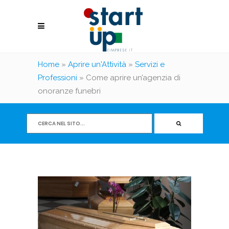
Home
»
Aprire un'Attività
»
Servizi e
Professioni
»
Come aprire un’agenzia di
onoranze funebri