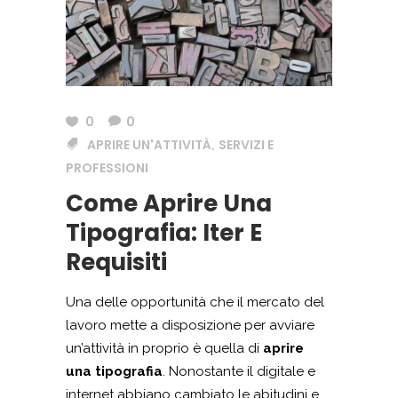
0
0
APRIRE UN'ATTIVITÀ
SERVIZI E
,
PROFESSIONI
Come Aprire Una
Tipografia: Iter E
Requisiti
Una delle opportunità che il mercato del
lavoro mette a disposizione per avviare
un’attività in proprio è quella di
aprire
una tipografia
. Nonostante il digitale e
internet abbiano cambiato le abitudini e