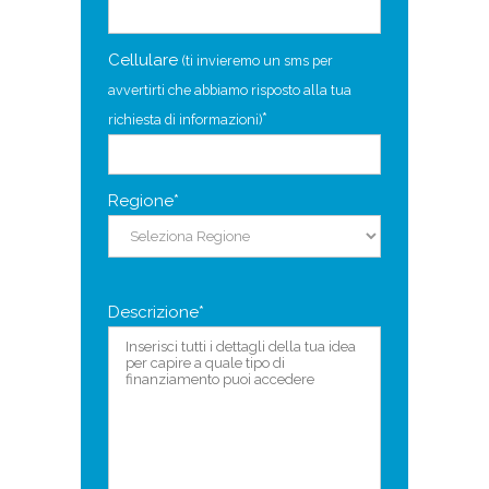
Cellulare
(ti invieremo un sms per
avvertirti che abbiamo risposto alla tua
*
richiesta di informazioni)
Regione*
Descrizione*