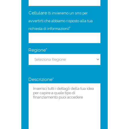
Cellulare
(ti invieremo un sms per
avvertirti che abbiamo risposto alla tua
*
richiesta di informazioni)
Regione*
Descrizione*