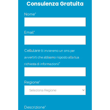
Consulenza Gratuita
Nome*
Email*
Cellulare
(ti invieremo un sms per
avvertirti che abbiamo risposto alla tua
*
richiesta di informazioni)
Regione*
Descrizione*