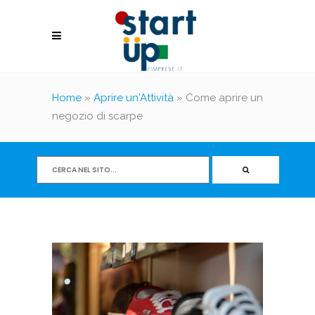
Home
»
Aprire un'Attività
»
Come aprire un
negozio di scarpe