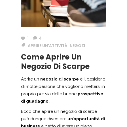
1
4
APRIRE UN'ATTIVITÀ
NEGOZI
,
Come Aprire Un
Negozio Di Scarpe
Aprire un
negozio di scarpe
è il desiderio
di molte persone che vogliono mettersi in
proprio per via delle buone
prospettive
di guadagno.
Ecco che aprire un negozio di scarpe
può dunque diventare
un’opportunità di
business
a patto di avere un piano