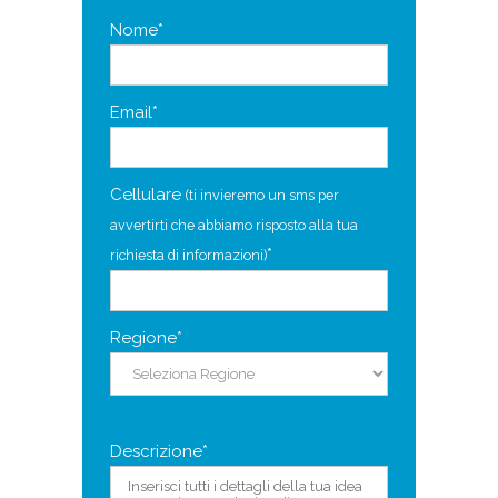
Nome*
Email*
Cellulare
(ti invieremo un sms per
avvertirti che abbiamo risposto alla tua
*
richiesta di informazioni)
Regione*
Descrizione*