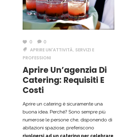
0
0
APRIRE UN'ATTIVITÀ
SERVIZI E
,
PROFESSIONI
Aprire Un’agenzia Di
Catering: Requisiti E
Costi
Aprire un catering è sicuramente una
buona idea. Perché? Sono sempre più
numerose le persone che, disponendo di
abitazioni spaziose, preferiscono
rivolgersi ad un catering per celebrare