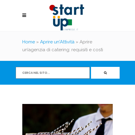
Home
»
Aprire un'Attività
»
Aprire
un’agenzia di catering: requisiti e costi