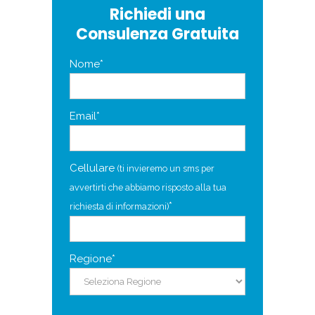
Richiedi una
Consulenza Gratuita
Nome*
Email*
Cellulare
(ti invieremo un sms per
avvertirti che abbiamo risposto alla tua
*
richiesta di informazioni)
Regione*