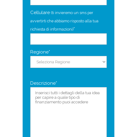
Cellulare
(ti invieremo un sms per
avvertirti che abbiamo risposto alla tua
*
richiesta di informazioni)
Regione*
Descrizione*