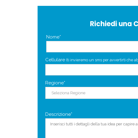
Richiedi una 
Nome*
Cellulare
(ti invieremo un sms per avvertirti che ab
Regione*
Descrizione*