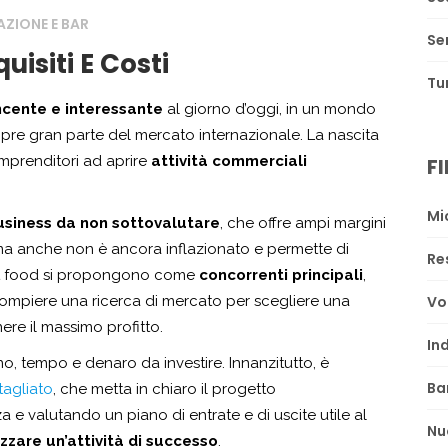
AZIONE E BAR
Se
uisiti E Costi
Tu
ncente e interessante
al giorno d’oggi, in un mondo
pre gran parte del mercato internazionale. La nascita
imprenditori ad aprire
attività commerciali
F
Mi
usiness da non sottovalutare
, che offre ampi margini
ma anche non è ancora inflazionato e permette di
Re
ast food si propongono come
concorrenti principali
,
 compiere una ricerca di mercato per scegliere una
Vo
nere il massimo profitto.
In
no, tempo e denaro da investire. Innanzitutto, è
Ba
tagliato
, che metta in chiaro il progetto
za e valutando un piano di entrate e di uscite utile al
Nu
izzare un’attività di successo
.