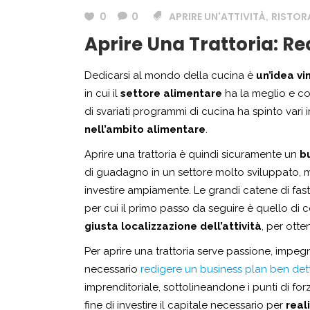
0
0
APRIRE UN'ATTIVITÀ
RISTOR
,
Aprire Una Trattoria: Req
Dedicarsi al mondo della cucina è
un’idea vi
in cui il
settore alimentare
ha la meglio e co
di svariati programmi di cucina ha spinto vari 
nell’ambito alimentare
.
Aprire una trattoria è quindi sicuramente un
b
di guadagno in un settore molto sviluppato, 
investire ampiamente. Le grandi catene di f
per cui il primo passo da seguire è quello di
giusta localizzazione dell’attività
, per otte
Per aprire una trattoria serve passione, impeg
necessario
redigere un business plan ben det
imprenditoriale, sottolineandone i punti di for
fine di investire il capitale necessario per
real