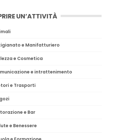
PRIRE UN’ATTIVITÀ
imali
tigianato e Manifatturiero
llezza e Cosmetica
municazione e intrattenimento
tori e Trasporti
gozi
storazione e Bar
lute e Benessere
uola e Formazione