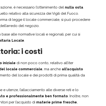
utturazione, è necessario l’ottenimento del
nulla osta
ello relativo alla sicurezza dei Vigili del Fuoco.
norma di legge il locale commerciale, si può procedere
 dell’arredo del negozio.
 in base alle normative locali e regionali, per cui si
nitaria Locale
.
oria: i costi
 iniziale
di non poco conto, relativo all’iter
 del locale commerciale
, ma anche
all’acquisto
damento del locale e dei prodotti di prima qualità da
se e utenze, l’allacciamento alle diverse reti e lo
cato e professionalmente ben formato
. Inoltre, non
itori per l’acquisto di
materie prime fresche
,