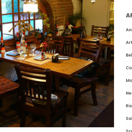
A
An
Ar
Be
Co
Mo
Ne
Ri
Sa
Sc