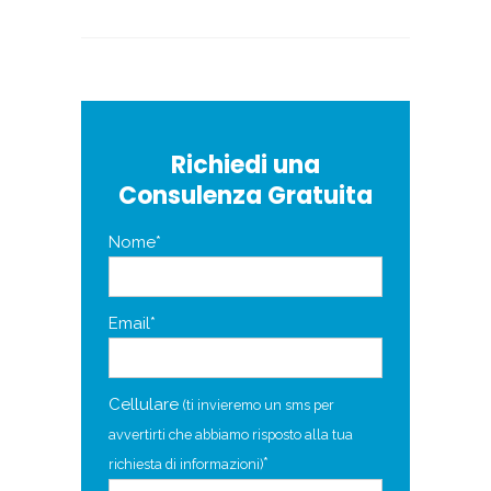
Richiedi una
Consulenza Gratuita
Nome*
Email*
Cellulare
(ti invieremo un sms per
avvertirti che abbiamo risposto alla tua
*
richiesta di informazioni)