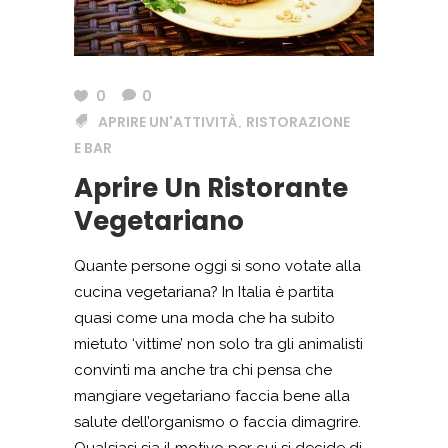
0
0
APRIRE UN'ATTIVITÀ
RISTORAZIONE
,
E BAR
Aprire Un Ristorante
Vegetariano
Quante persone oggi si sono votate alla
cucina vegetariana? In Italia è partita
quasi come una moda che ha subito
mietuto ‘vittime’ non solo tra gli animalisti
convinti ma anche tra chi pensa che
mangiare vegetariano faccia bene alla
salute dell’organismo o faccia dimagrire.
Qualsiasi sia il motivo per cui si decide di