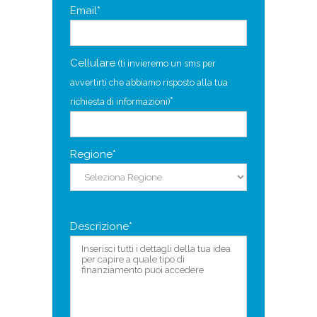
Email*
Cellulare
(ti invieremo un sms per
avvertirti che abbiamo risposto alla tua
*
richiesta di informazioni)
Regione*
Descrizione*